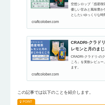
空想シロップ「惑星喫
優しい甘みと風味豊か
としたいゆっくりな時
だける一品としておす
craftcolober.com
CRADRI-クラ
レモンと月のまじ
CRADRI-クラドリ
ころ」を実飲レビュー
ます。
craftcolober.com
この記事では以下のことを紹介します。