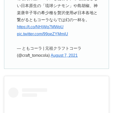
い日本原生の「琉球シナモン」や島胡椒、神
楽唐辛子等の希少種を贅沢使用🌿日本各地と
繋がるともコーラならでは幻の一杯を。
https://t.co/NHjWq7MWpU
pic.twitter.com/99oeZYMmiU
— ともコーラ | 元祖クラフトコーラ
(@craft_tomocola)
August 7, 2021