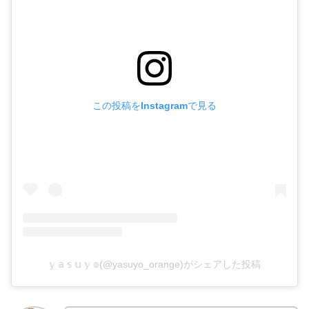
この投稿をInstagramで見る
𝕪 𝕒 𝕤 𝕦 𝕪 𝕠(@yasuyo_orange)がシェアした投稿